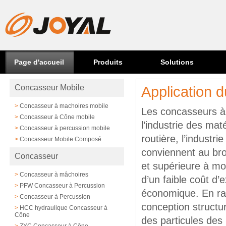
Page d'accueil
Produits
Solutions
Concasseur Mobile
Application 
>
Concasseur à machoires mobile
Les concasseurs à c
>
Concasseur à Cône mobile
l’industrie des mat
>
Concasseur à percussion mobile
routière, l’industrie
>
Concasseur Mobile Composé
conviennent au br
Concasseur
et supérieure à moy
>
Concasseur à mâchoires
d’un faible coût d’e
>
PFW Concasseur à Percussion
économique. En rai
>
Concasseur à Percussion
conception structur
>
HCC hydraulique Concasseur à
Cône
des particules des 
>
ZYC Concasseur à Cône