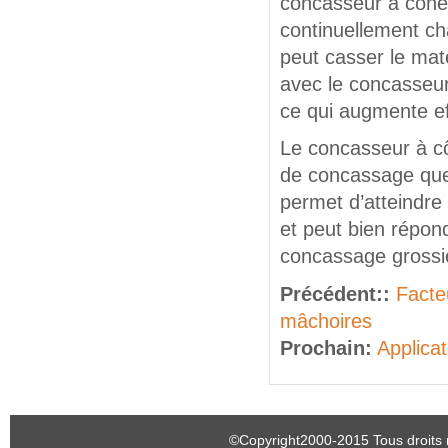
concasseur à cône 
continuellement ch
peut casser le ma
avec le concasseu
ce qui augmente ef
Le concasseur à c
de concassage que l’
permet d’atteindre l
et peut bien répond
concassage grossi
Précédent::
Facteu
mâchoires
Prochain:
Applicat
©Copyright2000-2015 Tous droits