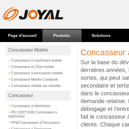
Page d'accueil
Produits
Solutions
Concasseur Mobile
Concasseur 
>
Concasseur à machoires mobile
Sur la base du dé
>
Concasseur à Cône mobile
dernières années, 
>
Concasseur à percussion mobile
sortes, qui peut s
>
Concasseur Mobile Composé
secondaire et terti
>
Concasseur mobile sur chenille
dans le concasseu
Concasseur
demande relative. L
>
Concasseur à mâchoires
débogage et l’entre
>
PE 1200*1500 Concasseur à
fait le concasseur 
mâchoires
>
PFW Concasseur à Percussion
clients. Chaque ca
>
Concasseur à Percussion