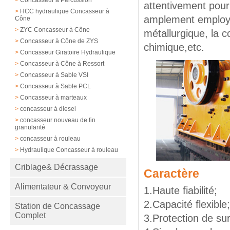
attentivement pour 
>
HCC hydraulique Concasseur à
amplement employé
Cône
>
ZYC Concasseur à Cône
métallurgique, la co
>
Concasseur à Cône de ZYS
chimique,etc.
>
Concasseur Giratoire Hydraulique
>
Concasseur à Cône à Ressort
>
Concasseur à Sable VSI
>
Concasseur à Sable PCL
>
Concasseur à marteaux
>
concasseur à diesel
>
concasseur nouveau de fin
granularité
>
concasseur à rouleau
>
Hydraulique Concasseur à rouleau
Criblage& Décrassage
Caractère
Alimentateur & Convoyeur
1.Haute fiabilité;
2.Capacité flexible
Station de Concassage
Complet
3.Protection de su