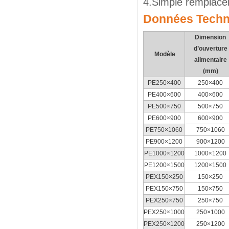
4.Simple remplace
Données Techn
Dimension
d’ouverture
Modèle
alimentaire
(mm)
PE250×400
250×400
PE400×600
400×600
PE500×750
500×750
PE600×900
600×900
PE750×1060
750×1060
PE900×1200
900×1200
PE1000×1200
1000×1200
PE1200×1500
1200×1500
PEX150×250
150×250
PEX150×750
150×750
PEX250×750
250×750
PEX250×1000
250×1000
PEX250×1200
250×1200