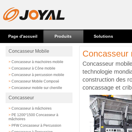
Page d'accueil
Produits
Solutions
Concasseur Mobile
Concasseur m
>
Concasseur à machoires mobile
Concasseur mobile s
>
Concasseur à Cône mobile
technologie mondial
>
Concasseur à percussion mobile
construction des ro
>
Concasseur Mobile Composé
concassage et crib
>
Concasseur mobile sur chenille
Concasseur
>
Concasseur à mâchoires
>
PE 1200*1500 Concasseur à
mâchoires
>
PFW Concasseur à Percussion
>
Concasseur à Percussion