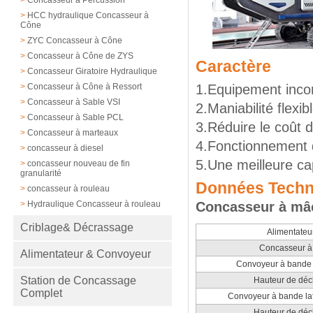
>
HCC hydraulique Concasseur à
Cône
>
ZYC Concasseur à Cône
>
Concasseur à Cône de ZYS
Caractère
>
Concasseur Giratoire Hydraulique
>
Concasseur à Cône à Ressort
1.Equipement incor
>
Concasseur à Sable VSI
2.Maniabilité flexib
>
Concasseur à Sable PCL
3.Réduire le coût 
>
Concasseur à marteaux
4.Fonctionnement di
>
concasseur à diesel
5.Une meilleure cap
>
concasseur nouveau de fin
granularité
Données Techn
>
concasseur à rouleau
>
Hydraulique Concasseur à rouleau
Concasseur à mâc
Criblage& Décrassage
Alimentateur
Concasseur à
Alimentateur & Convoyeur
Convoyeur à bande 
Station de Concassage
Hauteur de dé
Complet
Convoyeur à bande lat
Hauteur de dé