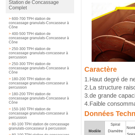
Station de Concassage
Complet
>
600-700 TPH station de
concassage granulats-Concasseur à
Cône
>
400-500 TPH station de
concassage granulats-Concasseur à
Cône
>
250-300 TPH station de
concassage granulats-concasseur à
percussion
>
250-300 TPH station de
Caractère
concassage granulats-Concasseur à
Cône
1.Haut degré de n
>
180-200 TPH station de
concassage granulats-concasseur à
2.La structure rai
percussion
>
180-200 TPH station de
3.de grande capac
concassage granulats-Concasseur à
Cône
4.Faible consomma
>
150-160 TPH station de
Données Techn
concassage granulats-concasseur à
percussion
>
80-100 TPH station de concassage
Spiral
Nomb
granulats-concasseur à percussion
Modèle
Diamètre
Spira
>
80-100 TPH station de concassage