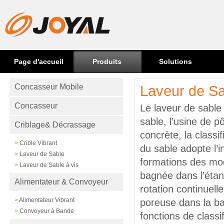
Page d'accueil
Produits
Solutions
Concasseur Mobile
Laveur de Sa
Concasseur
Le laveur de sable 
sable, l’usine de pô
Criblage& Décrassage
concrète, la classi
>
Crible Vibrant
du sable adopte l’i
>
Laveur de Sable
formations des mod
>
Laveur de Sable à vis
bagnée dans l’étang
Alimentateur & Convoyeur
rotation continuell
>
Alimentateur Vibrant
poreuse dans la ba
>
Convoyeur à Bande
fonctions de classi