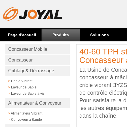
Page d'accueil
Produits
Solutions
Concasseur Mobile
40-60 TPH st
Concasseur 
Concasseur
La Usine de Concas
Criblage& Décrassage
concasseur à mâch
>
Crible Vibrant
crible vibrant 3YZ
>
Laveur de Sable
de contrôle éléctri
>
Laveur de Sable à vis
Pour satisfaire la
Alimentateur & Convoyeur
les autres équipe
>
Alimentateur Vibrant
dans la chaîne.
>
Convoyeur à Bande