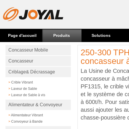
Page d'accueil
Produits
Solutions
Concasseur Mobile
250-300 TPH 
concasseur 
Concasseur
La Usine de Concas
Criblage& Décrassage
concasseur à mâch
>
Crible Vibrant
PF1315, le crible
>
Laveur de Sable
et le système de co
>
Laveur de Sable à vis
à 600t/h. Pour sat
Alimentateur & Convoyeur
aussi ajouter les 
>
Alimentateur Vibrant
chasse-poussière d
>
Convoyeur à Bande